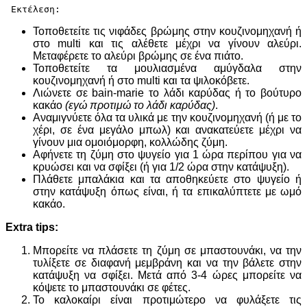
 Εκτέλεση:
Τοποθετείτε τις νιφάδες βρώμης στην κουζινομηχανή ή
στο multi και τις αλέθετε μέχρι να γίνουν αλεύρι.
Μεταφέρετε το αλεύρι βρώμης σε ένα πιάτο.
Τοποθετείτε τα μουλιασμένα αμύγδαλα στην
κουζινομηχανή ή στο multi και τα ψιλοκόβετε.
Λιώνετε σε bain-marie το λάδι καρύδας ή το βούτυρο
κακάο
(εγώ προτιμώ το λάδι καρύδας)
.
Αναμιγνύετε όλα τα υλικά με την κουζινομηχανή (ή με το
χέρι, σε ένα μεγάλο μπωλ) και ανακατεύετε μέχρι να
γίνουν μια ομοιόμορφη, κολλώδης ζύμη.
Αφήνετε τη ζύμη στο ψυγείο για 1 ώρα περίπου για να
κρυώσει και να σφίξει (ή για 1/2 ώρα στην κατάψυξη).
Πλάθετε μπαλάκια και τα αποθηκεύετε στο ψυγείο ή
στην κατάψυξη όπως είναι, ή τα επικαλύπτετε με ωμό
κακάο.
Extra tips:
Mπορείτε να πλάσετε τη ζύμη σε μπαστουνάκι, να την
τυλίξετε σε διαφανή μεμβράνη και να την βάλετε στην
κατάψυξη να σφίξει. Μετά από 3-4 ώρες μπορείτε να
κόψετε το μπαστουνάκι σε φέτες.
Το καλοκαίρι είναι προτιμώτερο να φυλάξετε τις