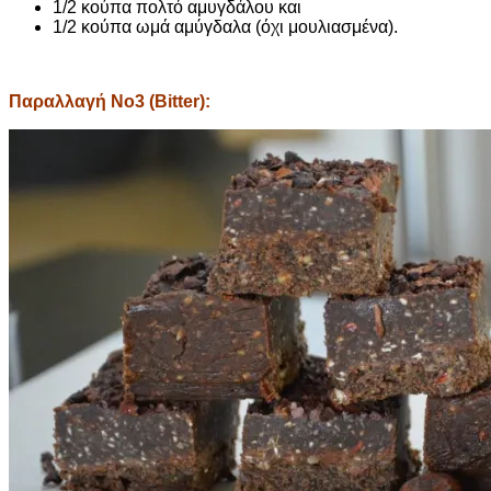
1/2 κούπα πολτό αμυγδάλου και
1/2 κούπα ωμά αμύγδαλα (όχι μουλιασμένα).
Παραλλαγή Νο3 (Bitter):