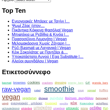
Top Ten
Ενεργειακές Μπάρες με Ταχίνι |…
Ψωμί Ζέας (στον…
Πικάντικα Κόκκινα Φασόλια| Vegan
Μπιφτέκια με Ρεβίθια & Κινόα |…
Πρασοσέλινο Λεμονάτο | Vegan
Μελομακάρονα Χωρίς Ζάχαρη |…
Ρύζι Basmati με Λαχανικά | Vegan
Κέικ Σοκολάτας με Παντζάρι &…
Υποκατάστατο Αυγού | Egg Substitute |…
Αλεύρι αμυγδάλου | Vegan
Ετικετοσύννεφο
cookies
brownies
dressing
basmati
crackers
energy bars
G/F
granola bars
smoothie
raw-vegan
truffles
salad
soup
spread
vegan
vegetarian
αμύγδαλα
βούτυρο αμυγδάλου
άλειμμα
διατροφική
κέικ
ενεργειακές μπάρες
ζυμαρικά
μαγιά
Κρακεράκια
μελιτζάνες
καρύδα
μπισκότα
ρεβίθια
μπουκιές
μελομακάρονα
μπανάνα
μπιφτέκια
πέστο
Ρύζι