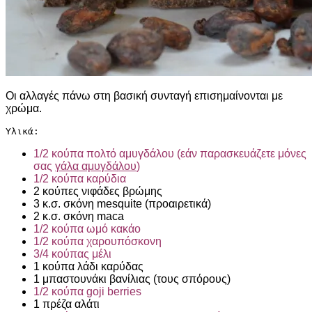
Οι αλλαγές πάνω στη βασική συνταγή επισημαίνονται με
χρώμα.
Υλικά:
1/2 κούπα πολτό αμυγδάλου (εάν παρασκευάζετε μόνες
σας
γάλα αμυγδάλου
)
1/2 κούπα καρύδια
2 κούπες νιφάδες βρώμης
3 κ.σ. σκόνη mesquite (προαιρετικά)
2 κ.σ. σκόνη maca
1/2 κούπα ωμό κακάο
1/2 κούπα χαρουπόσκονη
3/4 κούπας μέλι
1 κούπα λάδι καρύδας
1 μπαστουνάκι βανίλιας (τους σπόρους)
1/2 κούπα goji berries
1 πρέζα αλάτι