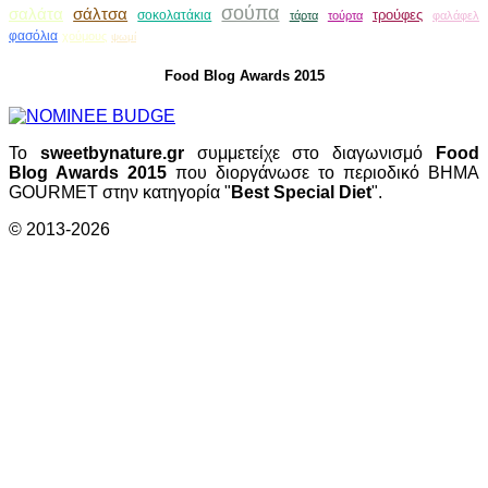
σούπα
σαλάτα
σάλτσα
τρούφες
σοκολατάκια
τάρτα
τούρτα
φαλάφελ
φασόλια
χούμους
ψωμί
Food Blog Awards 2015
Το
sweetbynature.gr
συμμετείχε στο διαγωνισμό
Food
Blog Awards 2015
που διοργάνωσε το περιοδικό ΒΗΜΑ
GOURMET στην κατηγορία "
Best Special Diet
".
© 2013-2026