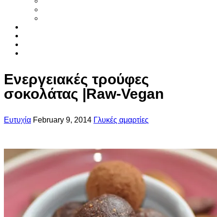
Smoothies
Φυτικό γάλα
Χυμοί
Τα συστατικα
Βιβλια
Αρθρα
Επικοινωνια
Ενεργειακές τρούφες
σοκολάτας |Raw-Vegan
Ευτυχία
February 9, 2014
Γλυκές αμαρτίες