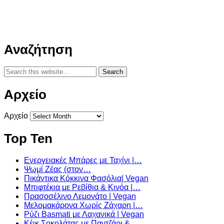
Αναζήτηση
Αρχείο
Αρχείο
Top Ten
Ενεργειακές Μπάρες με Ταχίνι |…
Ψωμί Ζέας (στον…
Πικάντικα Κόκκινα Φασόλια| Vegan
Μπιφτέκια με Ρεβίθια & Κινόα |…
Πρασοσέλινο Λεμονάτο | Vegan
Μελομακάρονα Χωρίς Ζάχαρη |…
Ρύζι Basmati με Λαχανικά | Vegan
Κέικ Σοκολάτας με Παντζάρι &…