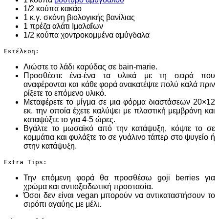
1/2 κούπα κακάο
1 κ.γ. σκόνη βιολογικής βανίλιας
1 πρέζα αλάτι Ιμαλαΐων
1/2 κούπα χοντροκομμένα αμύγδαλα
Εκτέλεση:
Λιώστε το λάδι καρύδας σε bain-marie.
Προσθέστε ένα-ένα τα υλικά με τη σειρά που
αναφέρονται και κάθε φορά ανακατέψτε πολύ καλά πριν
ρίξετε το επόμενο υλικό.
Μεταφέρετε το μίγμα σε μια φόρμα διαστάσεων 20×12
εκ. την οποία έχετε καλύψει με πλαστική μεμβράνη και
καταψύξτε το για 4-5 ώρες.
Βγάλτε το μωσαϊκό από την κατάψυξη, κόψτε το σε
κομμάτια και φυλάξτε το σε γυάλινο τάπερ στο ψυγείο ή
στην κατάψυξη.
Extra Tips:
Την επόμενη φορά θα προσθέσω goji berries για
χρώμα και αντιοξειδωτική προστασία.
Όσοι δεν είναι vegan μπορούν να αντικαταστήσουν το
σιρόπι αγαύης με μέλι.