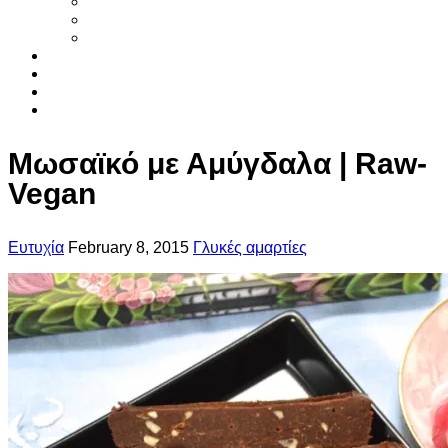
Smoothies
Φυτικό γάλα
Χυμοί
Τα συστατικα
Βιβλια
Αρθρα
Επικοινωνια
Μωσαϊκό με Αμύγδαλα | Raw-
Vegan
Ευτυχία
February 8, 2015
Γλυκές αμαρτίες