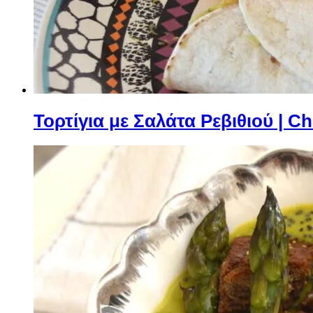
Τορτίγια με Σαλάτα Ρεβιθιού | Ch