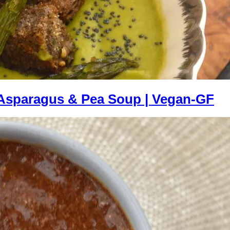
Asparagus & Pea Soup | Vegan-GF