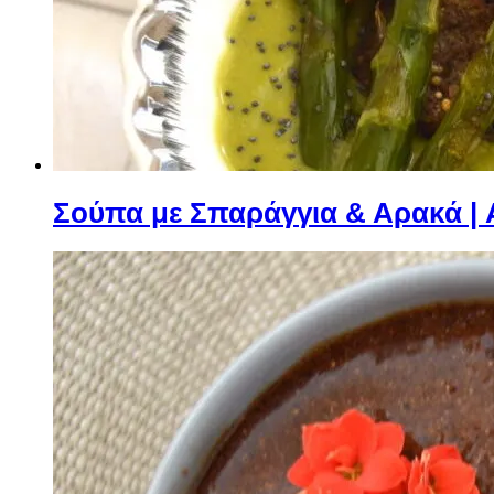
Σούπα με Σπαράγγια & Αρακά | 