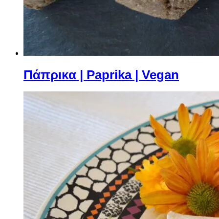
Πάπρικα | Paprika | Vegan