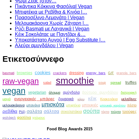
Ψωμί Ζέας (στον…
Πικάντικα Κόκκινα Φασόλια| Vegan
Μπιφτέκια με Ρεβίθια & Κινόα |…
Πρασοσέλινο Λεμονάτο | Vegan
Μελομακάρονα Χωρίς Ζάχαρη |…
Ρύζι Basmati με Λαχανικά | Vegan
Κέικ Σοκολάτας με Παντζάρι &…
Υποκατάστατο Αυγού | Egg Substitute |…
Αλεύρι αμυγδάλου | Vegan
Ετικετοσύννεφο
cookies
brownies
dressing
basmati
crackers
energy bars
G/F
granola bars
smoothie
raw-vegan
truffles
salad
soup
spread
vegan
vegetarian
αμύγδαλα
βούτυρο αμυγδάλου
άλειμμα
διατροφική
κέικ
ενεργειακές μπάρες
ζυμαρικά
μαγιά
Κρακεράκια
μελιτζάνες
κάρυ
μπισκότα
μπουκιές
μελομακάρονα
μπανάνα
μπιφτέκια
πέστο
μπουκιές καρότου
σούπα
ρεβίθια
σαλάτα
σάλτσα
τρούφες
σοκολατάκια
Ρύζι
τάρτα
τούρτα
φασόλια
φαλάφελ
χούμους
Food Blog Awards 2015