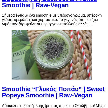
Smoothie | Raw-Vegan
Σήμερα έφτιαξα ένα smoothie με υπέροχο χρώμα, υπέροχη
γεύση, κρεμώδες και χορταστικό. Το γεγονός ότι περιέχει
ωμό παντζάρι φαίνεται περίεργο σε πολλούς αλλά …
Smoothie “Γλυκός Ποπάυ” | Sweet
Popeye Smoothie | Raw-Vegan
Δύσκολος ο Σεπτέμβρης (μη σας πω και ο Οκτώβρης)! Μέχρι