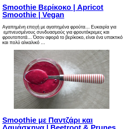
Smoothie Βερίκοκο | Apricot
Smoothie | Vegan
Αγαπημένη εποχή με αγαπημένα φρούτα… Ευκαιρία για
εμπνευσμένους συνδυασμούς για φρουτόκρεμες και
φρουτοποτά… Όσον αφορά το βερίκοκο, είναι ένα υπακτικό
και πολύ αλκαλικό …
Smoothie με Παντζάρι και
Δαμάσκηνα | Beetroot & Prunes