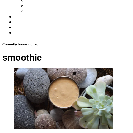
Smoothies
Φυτικό γάλα
Χυμοί
Τα συστατικα
Βιβλια
Αρθρα
Επικοινωνια
Currently browsing tag
smoothie