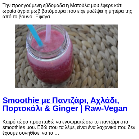
Την προηγούμενη εβδομάδα η Ματούλα μου έφερε κάτι
ωραία άγρια μωβ βατόμουρα που είχε μαζέψει η μητέρα της
από το βουνό. Έφαγα …
Smoothie με Παντζάρι, Αχλάδι,
Πορτοκάλι & Ginger | Raw-Vegan
Καιρό τώρα προσπαθώ να ενσωματώσω το παντζάρι στα
smoothies μου. Εδώ που τα λέμε, είναι ένα λαχανικό που δεν
έχουμε συνηθίσει να το …