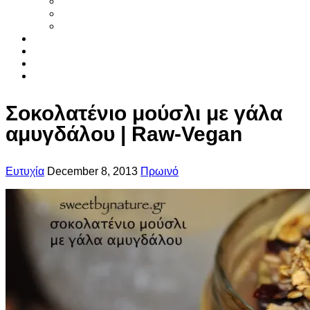
Smoothies
Φυτικό γάλα
Χυμοί
Τα συστατικα
Βιβλια
Αρθρα
Επικοινωνια
Σοκολατένιο μούσλι με γάλα
αμυγδάλου | Raw-Vegan
Ευτυχία
December 8, 2013
Πρωινό