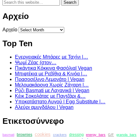
Αρχείο
Αρχείο
Top Ten
Ενεργειακές Μπάρες με Ταχίνι |…
Ψωμί Ζέας (στον…
Πικάντικα Κόκκινα Φασόλια| Vegan
Μπιφτέκια με Ρεβίθια & Κινόα |…
Πρασοσέλινο Λεμονάτο | Vegan
Μελομακάρονα Χωρίς Ζάχαρη |…
Ρύζι Basmati με Λαχανικά | Vegan
Κέικ Σοκολάτας με Παντζάρι &…
Υποκατάστατο Αυγού | Egg Substitute |…
Αλεύρι αμυγδάλου | Vegan
Ετικετοσύννεφο
cookies
brownies
dressing
basmati
crackers
energy bars
G/F
granola bars