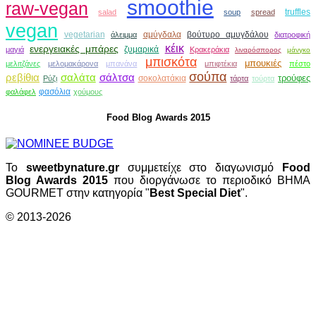
smoothie
raw-vegan
truffles
salad
soup
spread
vegan
vegetarian
αμύγδαλα
βούτυρο αμυγδάλου
άλειμμα
διατροφική
κέικ
ενεργειακές μπάρες
ζυμαρικά
μαγιά
Κρακεράκια
λιναρόσπορος
μάνγκο
μπισκότα
μπουκιές
μελιτζάνες
μελομακάρονα
μπανάνα
μπιφτέκια
πέστο
σούπα
ρεβίθια
σαλάτα
σάλτσα
τρούφες
σοκολατάκια
Ρύζι
τάρτα
τούρτα
φασόλια
φαλάφελ
χούμους
Food Blog Awards 2015
Το
sweetbynature.gr
συμμετείχε στο διαγωνισμό
Food
Blog Awards 2015
που διοργάνωσε το περιοδικό ΒΗΜΑ
GOURMET στην κατηγορία "
Best Special Diet
".
© 2013-2026