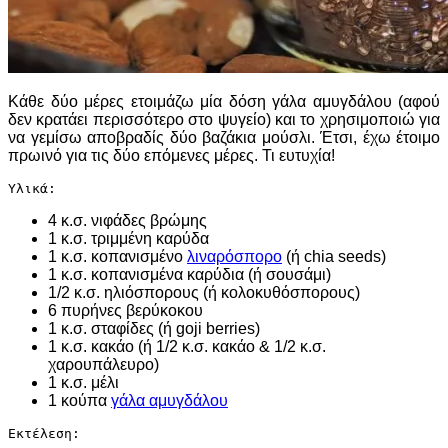
Κάθε δύο μέρες ετοιμάζω μία δόση γάλα αμυγδάλου (αφού
δεν κρατάει περισσότερο στο ψυγείο) και το χρησιμοποιώ για
να γεμίσω αποβραδίς δύο βαζάκια μούσλι. Έτσι, έχω έτοιμο
πρωινό για τις δύο επόμενες μέρες. Τι ευτυχία!
Υλικά:
4 κ.σ. νιφάδες βρώμης
1 κ.σ. τριμμένη καρύδα
1 κ.σ. κοπανισμένο
λιναρόσπορο
(ή chia seeds)
1 κ.σ. κοπανισμένα καρύδια (ή σουσάμι)
1/2 κ.σ. ηλιόσπορους (ή κολοκυθόσπορους)
6 πυρήνες βερύκοκου
1 κ.σ. σταφίδες (ή goji berries)
1 κ.σ. κακάο (ή 1/2 κ.σ. κακάο & 1/2 κ.σ.
χαρουπάλευρο)
1 κ.σ. μέλι
1 κούπα
γάλα αμυγδάλου
Εκτέλεση: