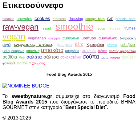
Ετικετοσύννεφο
cookies
brownies
dressing
basmati
crackers
energy bars
G/F
granola bars
smoothie
raw-vegan
truffles
salad
soup
spread
vegan
vegetarian
αμύγδαλα
βούτυρο αμυγδάλου
άλειμμα
διατροφική
κέικ
ενεργειακές μπάρες
ζυμαρικά
μαγιά
Κρακεράκια
μελιτζάνες
μάνγκο
μπισκότα
μπουκιές
μελομακάρονα
μπανάνα
μπιφτέκια
πέστο
πολτός αμυγδάλου
σούπα
ρεβίθια
σαλάτα
σάλτσα
τρούφες
σοκολατάκια
Ρύζι
τάρτα
τούρτα
φασόλια
φαλάφελ
χούμους
Food Blog Awards 2015
Το
sweetbynature.gr
συμμετείχε στο διαγωνισμό
Food
Blog Awards 2015
που διοργάνωσε το περιοδικό ΒΗΜΑ
GOURMET στην κατηγορία "
Best Special Diet
".
© 2013-2026