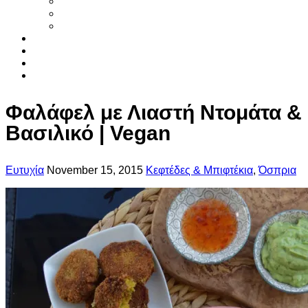
Smoothies
Φυτικό γάλα
Χυμοί
Τα συστατικα
Βιβλια
Αρθρα
Επικοινωνια
Φαλάφελ με Λιαστή Ντομάτα &
Βασιλικό | Vegan
Ευτυχία
November 15, 2015
Κεφτέδες & Μπιφτέκια
,
Όσπρια