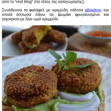
από το “visit blog” στο τέλος της καταχώρησης).
Συνόδευσα τα φαλάφελ με κρεμώδη σάλτσα
αβοκάντο
την
οποία άπλωσα πάνω σε ψωμάκι φρυγανισμένο και
γαρνίρισα με λίγο ωμό κρεμμύδι.