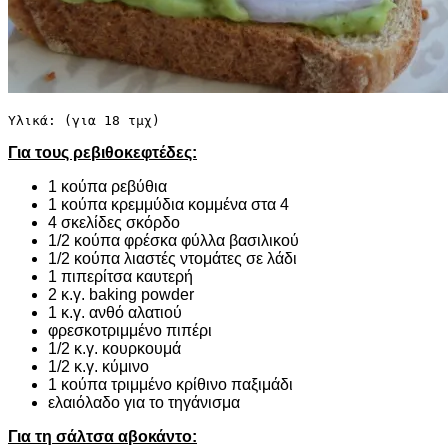
Υλικά: (για 18 τμχ)
Για τους ρεβιθοκεφτέδες:
1 κούπα ρεβύθια
1 κούπα κρεμμύδια κομμένα στα 4
4 σκελίδες σκόρδο
1/2 κούπα φρέσκα φύλλα βασιλικού
1/2 κούπα λιαστές ντομάτες σε λάδι
1 πιπερίτσα καυτερή
2 κ.γ. baking powder
1 κ.γ. ανθό αλατιού
φρεσκοτριμμένο πιπέρι
1/2 κ.γ. κουρκουμά
1/2 κ.γ. κύμινο
1 κούπα τριμμένο κρίθινο παξιμάδι
ελαιόλαδο για το τηγάνισμα
Για τη σάλτσα αβοκάντο: