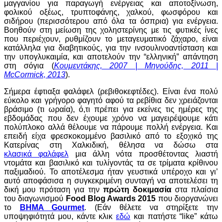
μαγγανίου για παραγωγή ενέργειας και αποτοξίνωση,
φολικού οξέως, τρυπτοφάνης, χαλκού, φωσφόρου και
σιδήρου (περισσότερου από όλα τα όσπρια) για ενέργεια.
Βοηθούν στη μείωση της χοληστερίνης με τις φυτικές ίνες
που περιέχουν, ρυθμίζουν το μεταγευματικό ζάχαρο, είναι
κατάλληλα για διαβητικούς, για την ινσουλινοαντίσταση και
την υπογλυκαιμία, και αποτελούν την “ελληνική” απάντηση
στη σόγια (
Κουμεντάκης, 2007 | Μηνούδης, 2011 |
McCormick, 2013
).
Σήμερα έφτιαξα φαλάφελ (ρεβιθοκεφτέδες). Είναι ένα πολύ
εύκολο και γρήγορο φαγητό αφού τα ρεβίθια δεν χρειάζονται
βράσιμο (τι ωραία), ό,τι πρέπει για εκείνες τις ημέρες της
εβδομάδας που δεν έχουμε χρόνο να μαγειρέψουμε κάτι
πολύπλοκο αλλά θέλουμε να πάρουμε πολλή ενέργεια. Και
επειδή είχα φρεσκοκομμένο βασιλικό από το εξοχικό της
Κατερίνας στη Χαλκιδική, θέλησα να δώσω στα
κλασικά φαλάφελ
μια άλλη νότα προσθέτοντας λιαστή
ντομάτα και βασιλικό και τυλίγοντάς τα σε τρίματα κρίθινου
παξιμαδιού. Το αποτέλεσμα ήταν γευστικά υπέροχο και γι’
αυτό αποφάσισα η συγκεκριμένη συνταγή να αποτελέσει τη
δική μου πρόταση για την
πρώτη δοκιμασία
στα πλαίσια
του διαγωνισμού
Food Blog Awards 2015
που διοργανώνει
το
BHMA Gourmet
. (Εάν θέλετε να στηρίξετε την
υποψηφιότητά μου, κάντε κλικ
εδώ
και πατήστε “like” κάτω