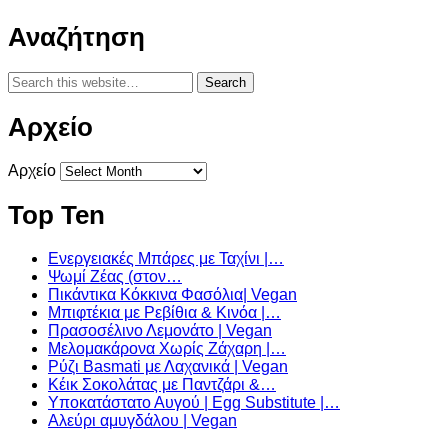
Αναζήτηση
Αρχείο
Αρχείο
Top Ten
Ενεργειακές Μπάρες με Ταχίνι |…
Ψωμί Ζέας (στον…
Πικάντικα Κόκκινα Φασόλια| Vegan
Μπιφτέκια με Ρεβίθια & Κινόα |…
Πρασοσέλινο Λεμονάτο | Vegan
Μελομακάρονα Χωρίς Ζάχαρη |…
Ρύζι Basmati με Λαχανικά | Vegan
Κέικ Σοκολάτας με Παντζάρι &…
Υποκατάστατο Αυγού | Egg Substitute |…
Αλεύρι αμυγδάλου | Vegan