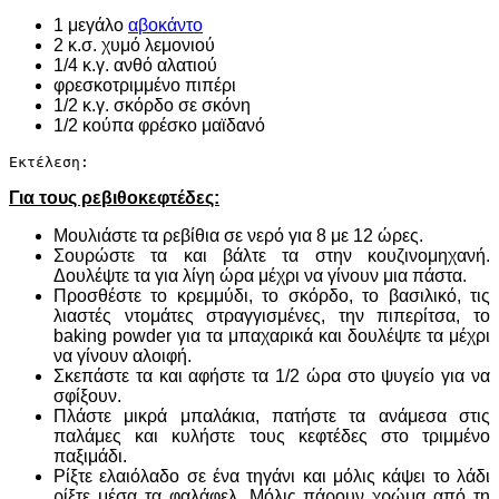
1 μεγάλο
αβοκάντο
2 κ.σ. χυμό λεμονιού
1/4 κ.γ. ανθό αλατιού
φρεσκοτριμμένο πιπέρι
1/2 κ.γ. σκόρδο σε σκόνη
1/2 κούπα φρέσκο μαϊδανό
Εκτέλεση:
Για τους ρεβιθοκεφτέδες:
Μουλιάστε τα ρεβίθια σε νερό για 8 με 12 ώρες.
Σουρώστε τα και βάλτε τα στην κουζινομηχανή.
Δουλέψτε τα για λίγη ώρα μέχρι να γίνουν μια πάστα.
Προσθέστε το κρεμμύδι, το σκόρδο, το βασιλικό, τις
λιαστές ντομάτες στραγγισμένες, την πιπερίτσα, το
baking powder για τα μπαχαρικά και δουλέψτε τα μέχρι
να γίνουν αλοιφή.
Σκεπάστε τα και αφήστε τα 1/2 ώρα στο ψυγείο για να
σφίξουν.
Πλάστε μικρά μπαλάκια, πατήστε τα ανάμεσα στις
παλάμες και κυλήστε τους κεφτέδες στο τριμμένο
παξιμάδι.
Ρίξτε ελαιόλαδο σε ένα τηγάνι και μόλις κάψει το λάδι
ρίξτε μέσα τα φαλάφελ. Μόλις πάρουν χρώμα από τη