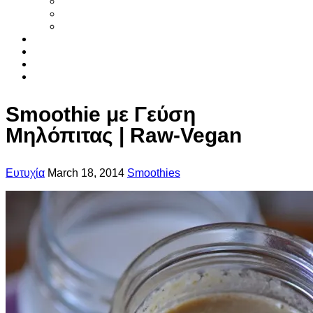
Smoothies
Φυτικό γάλα
Χυμοί
Τα συστατικα
Βιβλια
Αρθρα
Επικοινωνια
Smoothie με Γεύση
Μηλόπιτας | Raw-Vegan
Ευτυχία
March 18, 2014
Smoothies