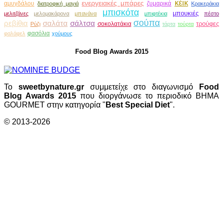
κέικ
ενεργειακές μπάρες
αμυγδάλου
ζυμαρικά
διατροφική μαγιά
Κρακεράκια
μπισκότα
μπουκιές
μελιτζάνες
μελομακάρονα
μπανάνα
μπιφτέκια
πέστο
σούπα
ρεβίθια
σαλάτα
σάλτσα
τρούφες
σοκολατάκια
Ρύζι
τάρτα
τούρτα
φασόλια
φαλάφελ
χούμους
Food Blog Awards 2015
Το
sweetbynature.gr
συμμετείχε στο διαγωνισμό
Food
Blog Awards 2015
που διοργάνωσε το περιοδικό ΒΗΜΑ
GOURMET στην κατηγορία "
Best Special Diet
".
© 2013-2026