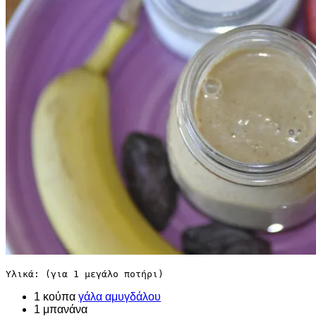
Υλικά: (για 1 μεγάλο ποτήρι)
1 κούπα
γάλα αμυγδάλου
1 μπανάνα