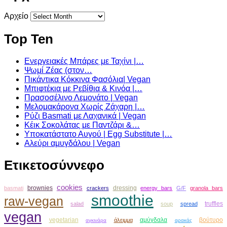
Αρχείο
Top Ten
Ενεργειακές Μπάρες με Ταχίνι |…
Ψωμί Ζέας (στον…
Πικάντικα Κόκκινα Φασόλια| Vegan
Μπιφτέκια με Ρεβίθια & Κινόα |…
Πρασοσέλινο Λεμονάτο | Vegan
Μελομακάρονα Χωρίς Ζάχαρη |…
Ρύζι Basmati με Λαχανικά | Vegan
Κέικ Σοκολάτας με Παντζάρι &…
Υποκατάστατο Αυγού | Egg Substitute |…
Αλεύρι αμυγδάλου | Vegan
Ετικετοσύννεφο
cookies
brownies
dressing
basmati
crackers
energy bars
G/F
granola bars
smoothie
raw-vegan
truffles
salad
soup
spread
vegan
vegetarian
αμύγδαλα
βούτυρο
άλειμμα
αγκινάρα
αρακάς