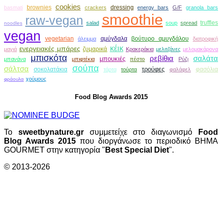
cookies
brownies
dressing
basmati
crackers
energy bars
G/F
granola bars
smoothie
raw-vegan
truffles
salad
soup
spread
noodles
vegan
vegetarian
αμύγδαλα
βούτυρο αμυγδάλου
άλειμμα
διατροφική
κέικ
ενεργειακές μπάρες
ζυμαρικά
μαγιά
Κρακεράκια
μελιτζάνες
μελομακάρονα
μπισκότα
ρεβίθια
σαλάτα
μπουκιές
μπανάνα
μπιφτέκια
πέστο
Ρύζι
σούπα
σάλτσα
τρούφες
σοκολατάκια
φασόλια
τάρτα
τούρτα
φαλάφελ
χούμους
φράουλα
Food Blog Awards 2015
Το
sweetbynature.gr
συμμετείχε στο διαγωνισμό
Food
Blog Awards 2015
που διοργάνωσε το περιοδικό ΒΗΜΑ
GOURMET στην κατηγορία "
Best Special Diet
".
© 2013-2026