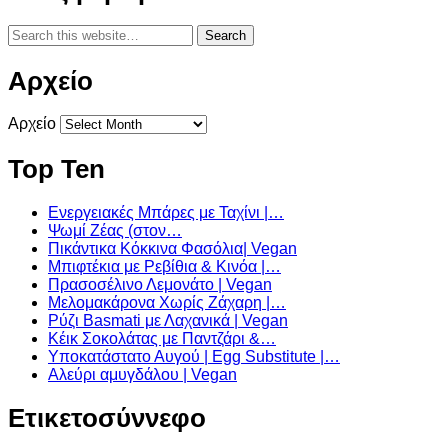
Αρχείο
Αρχείο
Top Ten
Ενεργειακές Μπάρες με Ταχίνι |…
Ψωμί Ζέας (στον…
Πικάντικα Κόκκινα Φασόλια| Vegan
Μπιφτέκια με Ρεβίθια & Κινόα |…
Πρασοσέλινο Λεμονάτο | Vegan
Μελομακάρονα Χωρίς Ζάχαρη |…
Ρύζι Basmati με Λαχανικά | Vegan
Κέικ Σοκολάτας με Παντζάρι &…
Υποκατάστατο Αυγού | Egg Substitute |…
Αλεύρι αμυγδάλου | Vegan
Ετικετοσύννεφο