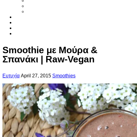
Smoothies
Φυτικό γάλα
Χυμοί
Τα συστατικα
Βιβλια
Αρθρα
Επικοινωνια
Smoothie με Μούρα &
Σπανάκι | Raw-Vegan
Ευτυχία
April 27, 2015
Smoothies